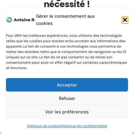
nécessité !
Gérer le consentement aux
cookies
Pour offrir les meilleures expériences, nous utilisons des technologies
90
%
telles que les cookies pour stocker et/ou accéder aux informations des
appareils. Le fait de consentir à ces technologies nous permettra de
traiter des données telles que le comportement de navigation ou les ID
des Français effectuent des recherches sur
uniques sur ce site. Le fait de ne pas consentir ou de retirer son
consentement peut avoir un effet négatif sur certaines caractéristiques
internet avant d’acheter en magasin.
et fonctions.
62
%
Accepter
des Français achètent en ligne.
Refuser
60
%
Voir les préférences
Contactez moi !
des utilisateurs privilégient l’un des trois
Politique de cookies
Politique de confidentialité
premiers résultats de recherche.