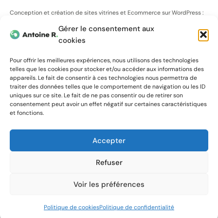
Conception et création de sites vitrines et Ecommerce sur WordPress :
créons ensemble un site Web adapté aux mobiles & tablettes à votre
Gérer le consentement aux
image !
cookies
Pour offrir les meilleures expériences, nous utilisons des technologies
telles que les cookies pour stocker et/ou accéder aux informations des
appareils. Le fait de consentir à ces technologies nous permettra de
Informations
Prestations
traiter des données telles que le comportement de navigation ou les ID
uniques sur ce site. Le fait de ne pas consentir ou de retirer son
consentement peut avoir un effet négatif sur certaines caractéristiques
et fonctions.
Simulateur de prix
Site vitrine
Réalisations
Site e-commerce
A propos
Graphisme
Accepter
Blog
SEO
Contact
Maintenance WordPress
Refuser
Voir les préférences
© Tous droits réservés – Réalisé
par mes soins
Politique de cookies
Politique de confidentialité
Conditions générales de vente