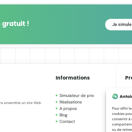
 gratuit !
Je simule
Informations
Pr
Simulateur de prix
S
Réalisations
S
ons ensemble un site Web
A propos
G
Pour offrir 
cookies pour
Blog
S
consentir à
Contact
M
comportement
ou de retire