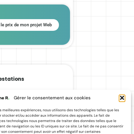
 le prix de mon projet Web
estations
ite vitrine
Gérer le consentement aux cookies
ite e-commerce
raphisme
les meilleures expériences, nous utilisons des technologies telles que les
 stocker et/ou accéder aux informations des appareils. Le fait de
EO
 ces technologies nous permettra de traiter des données telles que le
aintenance WordPress
 de navigation ou les ID uniques sur ce site. Le fait de ne pas consentir
r son consentement peut avoir un effet négatif sur certaines