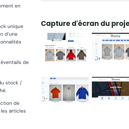
tement en
Capture d'écran du proj
ock unique
on d’une
ionnalités
 éventails de
du stock /
hé.
ction de
les articles