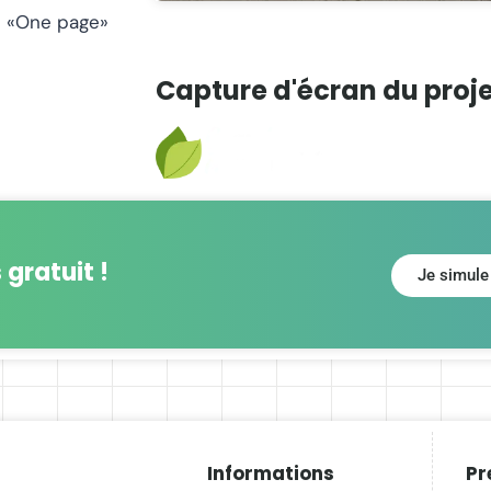
on «One page»
Capture d'écran du proj
 gratuit !
Je simule
Informations
Pr